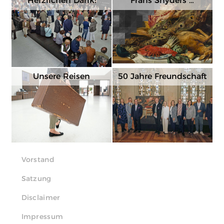
Herzlichen Dank!
Frans Snyders …
Unsere Reisen
50 Jahre Freundschaft
Vorstand
Satzung
Disclaimer
Impressum